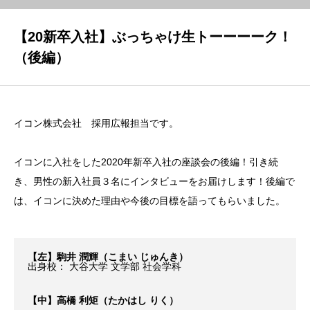
お知らせ
【20新卒入社】ぶっちゃけ生トーーーーク！
（後編）
新卒採用ページ
イコン株式会社 採用広報担当です。
キャリア採用ページ
イコンに入社をした2020年新卒入社の座談会の後編！引き続
き、男性の新入社員３名にインタビューをお届けします！後編で
は、イコンに決めた理由や今後の目標を語ってもらいました。
【左】駒井 潤輝（こまい じゅんき）
出身校： 大谷大学 文学部 社会学科
【中】高橋 利矩（たかはし りく）